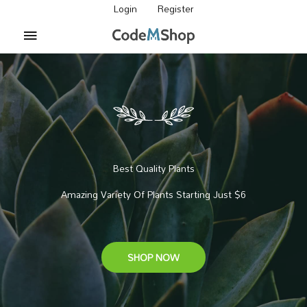
콘
Login
Register
텐
메
츠
인
로
건
메
너
뛰
뉴
기
Best Quality Plants
Amazing Variety Of Plants Starting Just $6
SHOP NOW