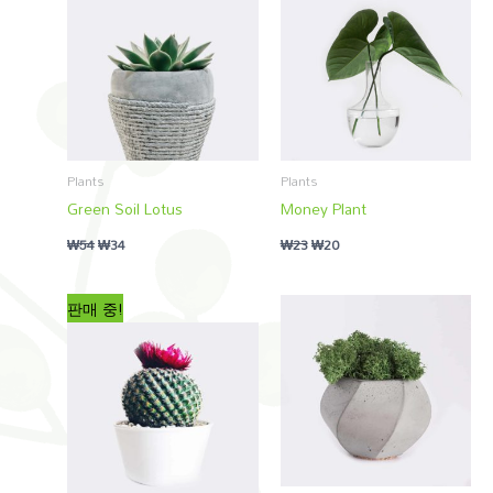
Plants
Plants
Green Soil Lotus
Money Plant
₩
54
₩
34
₩
23
₩
20
판매 중!