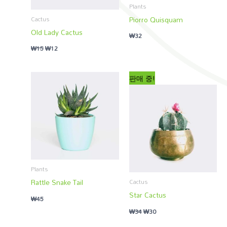
Plants
Piorro Quisquam
Cactus
Old Lady Cactus
₩
32
₩
15
₩
12
판매 중!
Plants
Rattle Snake Tail
Cactus
Star Cactus
₩
45
₩
34
₩
30